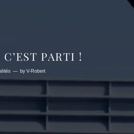
 C’EST PARTI !
lités
by
V-Robert