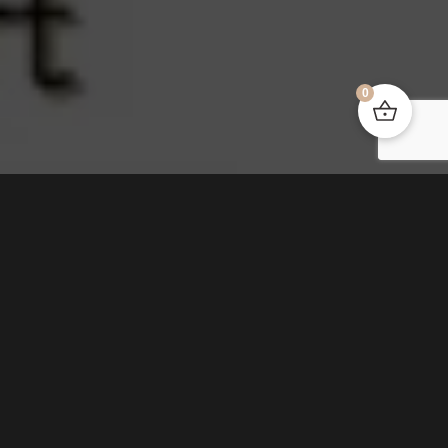
0
CONSEILS DU SOMMELIER en vidéo !
Manuel Peyrondet, Meilleur Sommelier de France 2008 et
Meilleur Ouvrier de France 2011, a sélectionné notre
cuvée AMMONITE, à deux reprises ces derniers mois,
pour la réalisation de coffrets pour Chais d’œuvre, le Club
d’amateurs et d’acheteurs de vin qu’il a fondé.